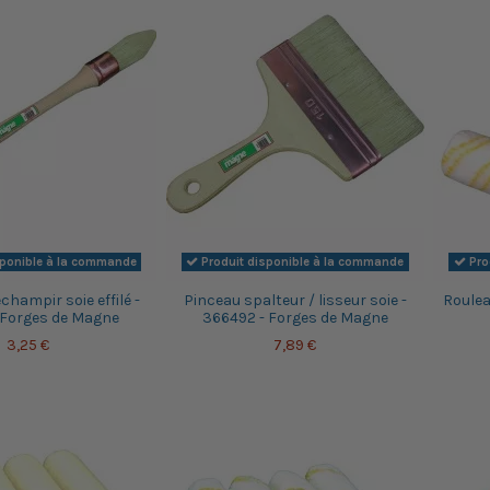
sponible à la commande
Produit disponible à la commande
Pro
champir soie effilé -
Pinceau spalteur / lisseur soie -
Roulea
 Forges de Magne
366492 - Forges de Magne
3,25 €
7,89 €