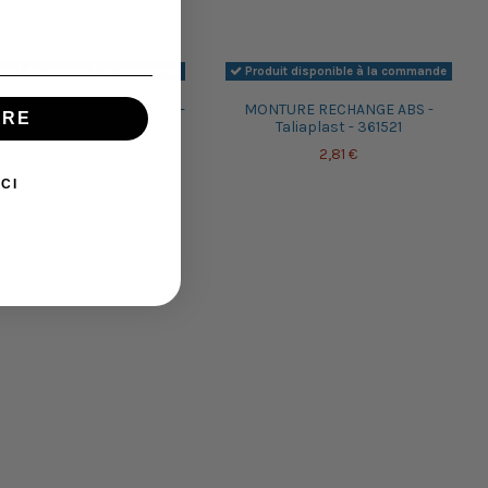
duit disponible à la commande
Produit disponible à la commande
on anti-peluche 180mm -
MONTURE RECHANGE ABS -
IRE
Taliaplast - 361504
Taliaplast - 361521
6,06 €
2,81 €
CI