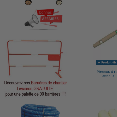
Produit di
Pinceau à re
366510 -