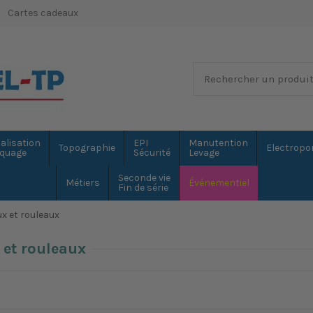
Cartes cadeaux
alisation
EPI
Manutention
Topographie
Electropor
quage
Sécurité
Levage
Seconde vie
Métiers
Événementiel
Fin de série
x et rouleaux
 et rouleaux