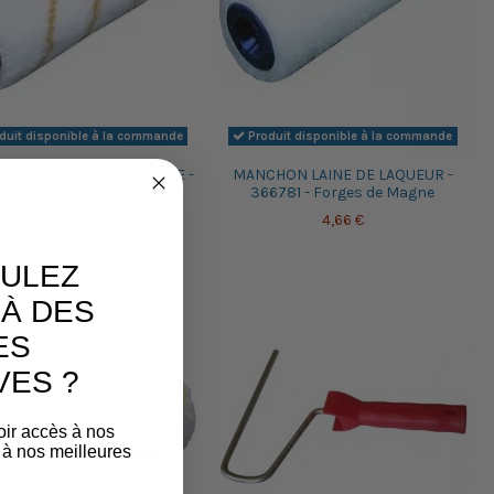
duit disponible à la commande
Produit disponible à la commande
ON CHANTIER POLYAMIDE -
MANCHON LAINE DE LAQUEUR -
6784 - Forges de Magne
366781 - Forges de Magne
4,43 €
4,66 €
ULEZ
À DES
ES
VES ?
oir accès à nos
 à nos meilleures