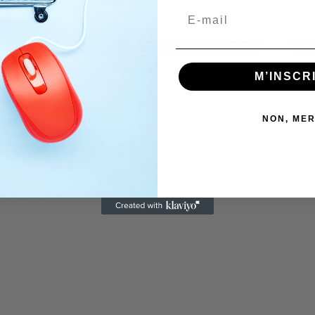
sponible à la commande
Produit disponible à la commande
Pro
einture alimenté par
Monture de rouleau à peindre Lg
Manch
M’INSCR
gravité
180mm - 366780 - Forges de
Magne
17,24 €
2,67 €
NON, MER