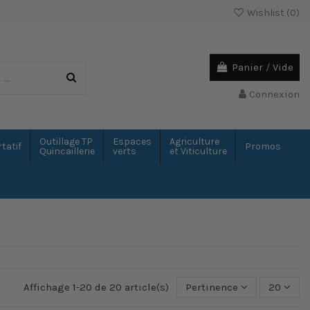
Wishlist (
0
)
Panier
/
Vide
Connexion
Outillage TP
Espaces
Agriculture
tatif
Promos
Quincaillerie
verts
et Viticulture
Affichage 1-20 de 20 article(s)
Pertinence
20