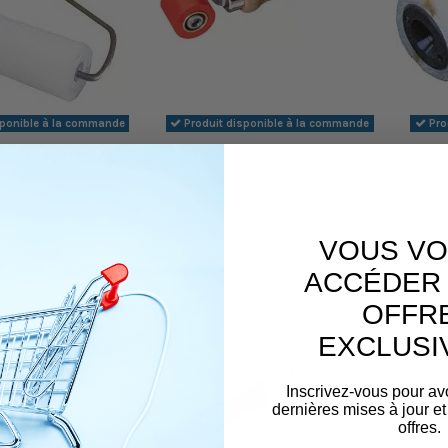
sponible à la commande
Produit disponible à la commande
Pro
mousse 180 mm -
ROULEAU DE MAROUFLAGE -
MANCH
plast - 361501
Taliaplast - 302130
36
5,20 €
33,38 €
VOUS VO
ACCÉDER 
OFFR
EXCLUSI
Inscrivez-vous pour av
dernières mises à jour et
offres.