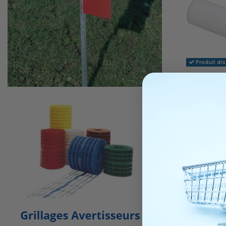
Produit di
Rouleau 
Talia