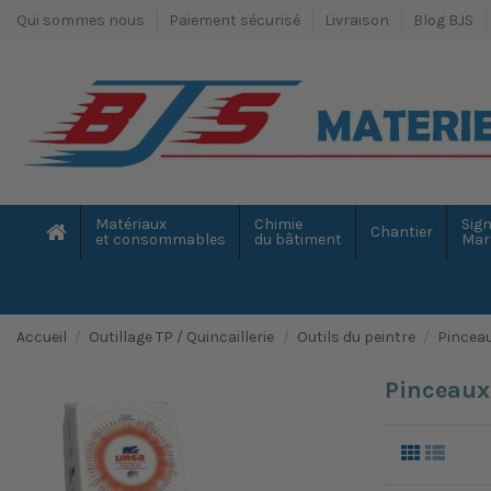
Qui sommes nous
Paiement sécurisé
Livraison
Blog BJS
Matériaux
Chimie
Sign
Chantier
et consommables
du bâtiment
Mar
Accueil
Outillage TP / Quincaillerie
Outils du peintre
Pinceau
Pinceaux