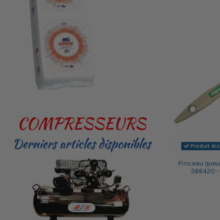
Produit di
Pinceau queue
366420 -