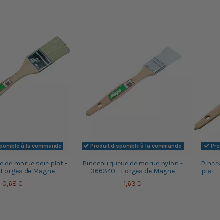
sponible à la commande
Produit disponible à la commande
Pro
 de morue soie plat -
Pinceau queue de morue nylon -
Pince
 Forges de Magne
366340 - Forges de Magne
plat 
0,68 €
1,63 €