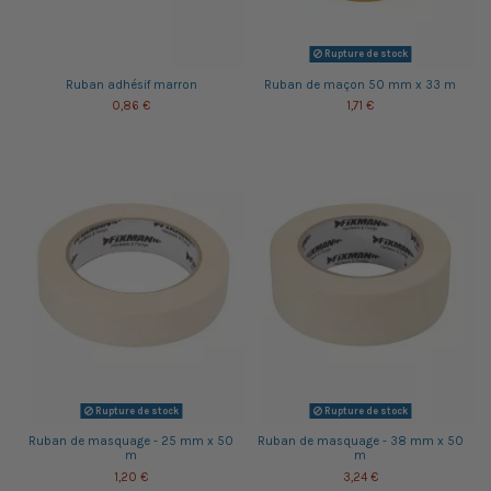
Rupture de stock
Ruban adhésif marron
Ruban de maçon 50 mm x 33 m
0,86 €
1,71 €
Rupture de stock
Rupture de stock
Ruban de masquage - 25 mm x 50
Ruban de masquage - 38 mm x 50
m
m
1,20 €
3,24 €