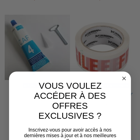
VOUS VOULEZ
Rupture de stock
Produit disponible à la commande
ACCÉDER À DES
Silicone CAF 4 Haute performance
Ruban de conditionnement "Fragile"
- 191480 - Fixman
15,13 €
OFFRES
2,00 €
EXCLUSIVES ?
1
2
Inscrivez-vous pour avoir accès à nos
dernières mises à jour et à nos meilleures