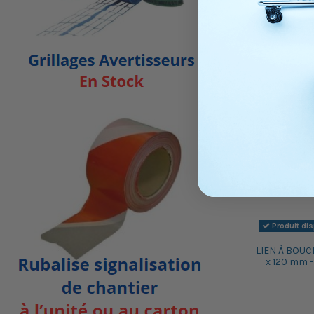
Produit di
LIEN À BOUCL
x 120 mm -