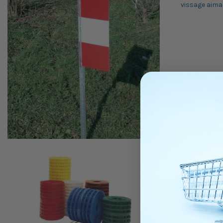
vissage aima
Produit di
ETAI DE PL
160-2