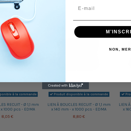
30,36 €
M’INSCR
NON, MER
sponible à la commande
Produit disponible à la commande
Pro
ES RECUIT - Ø 1,1 mm
LIEN À BOUCLES RECUIT - Ø 1,1 mm
LIEN À
 x 1000 pcs - EDMA
x 140 mm - x 1000 pcs - EDMA
x 16
8,05 €
8,80 €