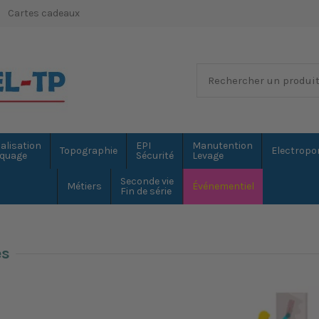
Cartes cadeaux
alisation
EPI
Manutention
Topographie
Electropor
quage
Sécurité
Levage
Seconde vie
Métiers
Événementiel
Fin de série
es