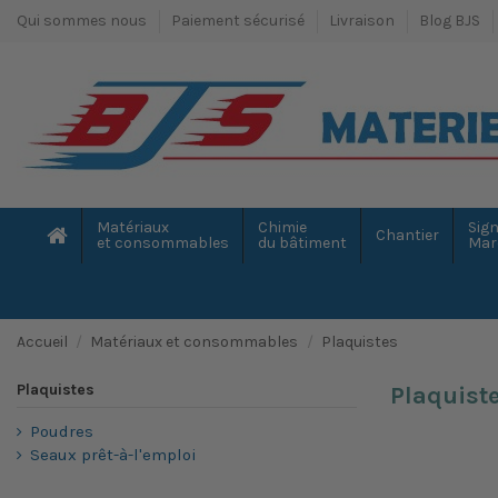
Qui sommes nous
Paiement sécurisé
Livraison
Blog BJS
Matériaux
Chimie
Sign
Chantier
et consommables
du bâtiment
Mar
Accueil
Matériaux et consommables
Plaquistes
Plaquistes
Plaquist
Poudres
Seaux prêt-à-l'emploi