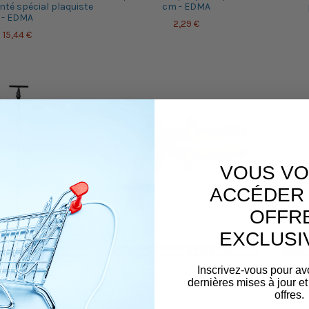
nté spécial plaquiste
cm - EDMA
- EDMA
2,29 €
15,44 €
VOUS VO
ACCÉDER 
OFFR
EXCLUSI
sponible à la commande
Produit disponible à la commande
Pro
Inscrivez-vous pour av
AQUISTE 3ème MAIN -
ULTRA-FIX® - Pistolet d'expansion
FLY
dernières mises à jour et
90 CM - EDMA
pour chevilles métalliques
offres.
universelles - EDMA
30,75 €