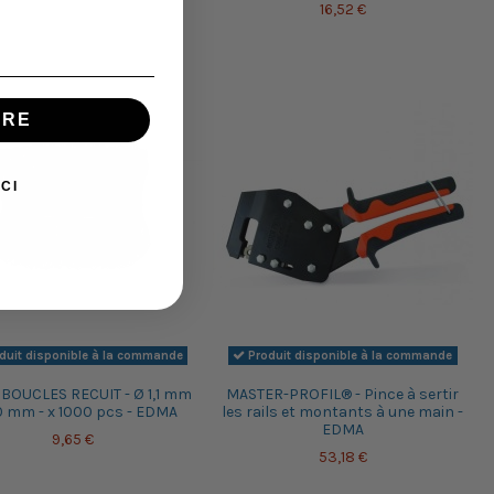
16,52 €
IRE
CI
duit disponible à la commande
Produit disponible à la commande
 BOUCLES RECUIT - Ø 1,1 mm
MASTER-PROFIL® - Pince à sertir
0 mm - x 1000 pcs - EDMA
les rails et montants à une main -
EDMA
9,65 €
53,18 €