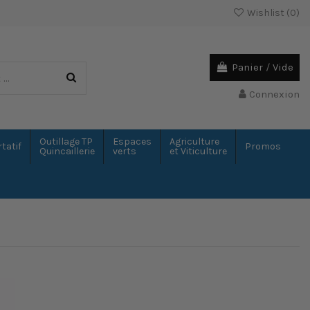
Wishlist (
0
)
Panier
/
Vide
Connexion
Outillage TP
Espaces
Agriculture
tatif
Promos
Quincaillerie
verts
et Viticulture