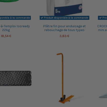
sponible à la commande
Produit disponible à la commande
Pro
-à-l'emploi Isoready
Plâtre fin pour enduisage et
CROCOP
22kg
rebouchage de tous types
mm av
18,54 €
3,83 €