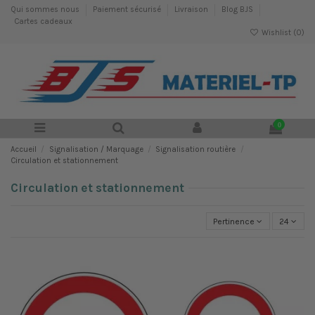
Qui sommes nous
Paiement sécurisé
Livraison
Blog BJS
Cartes cadeaux
Wishlist (
0
)
0
Accueil
Signalisation / Marquage
Signalisation routière
Circulation et stationnement
Circulation et stationnement
Pertinence
24