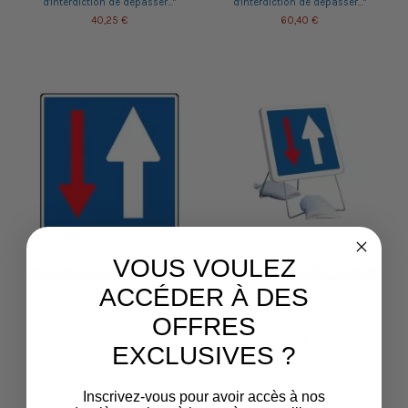
d'interdiction de dépasser..."
d'interdiction de dépasser..."
40,25 €
60,40 €
VOUS VOULEZ
Produit disponible à la commande
Produit disponible à la commande
ACCÉDER À DES
Panneau seul CK 18 "Priorité par
Panneau avec support CK 18
rapport à la circulation..."
"Priorité par rapport à la
OFFRES
circulation..."
45,43 €
65,55 €
EXCLUSIVES ?
1
2
Inscrivez-vous pour avoir accès à nos