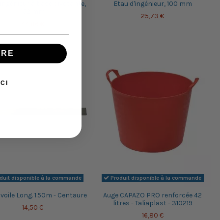
'ingénieur à base pivotante,
Etau d'ingénieur, 100 mm
152 mm
25,73 €
44,86 €
IRE
CI
duit disponible à la commande
Produit disponible à la commande
 voile Long. 1.50m - Centaure
Auge CAPAZO PRO renforcée 42
litres - Taliaplast - 310219
14,50 €
16,80 €