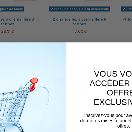
pture de stock
Produit disponible à la commande
Pro
es à crémaillère 3
2 chandelles à crémaillère 6
PINCE
tonnes
tonnes
23,91 €
47,00 €
VOUS VO
ACCÉDER 
OFFR
EXCLUSI
Inscrivez-vous pour av
dernières mises à jour et
sponible à la commande
Rupture de stock
Pro
offres.