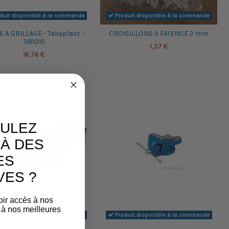
duit disponible à la commande
Produit disponible à la commande
 A GRILLAGE - Taliaplast -
CROISILLONS A FAÏENCE 2 mm
381015
1,37 €
16,76 €
ULEZ
À DES
ES
VES ?
oir accès à nos
 à nos meilleures
duit disponible à la commande
Produit disponible à la commande