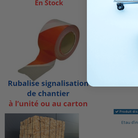
CROISILLON
Produit di
Etau d'i