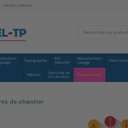
Cartes cadeaux
alisation
EPI
Manutention
Topographie
Electropor
quage
Sécurité
Levage
Seconde vie
Métiers
Événementiel
Fin de série
res de chantier