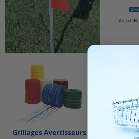
Ru
2 chandell
Produit di