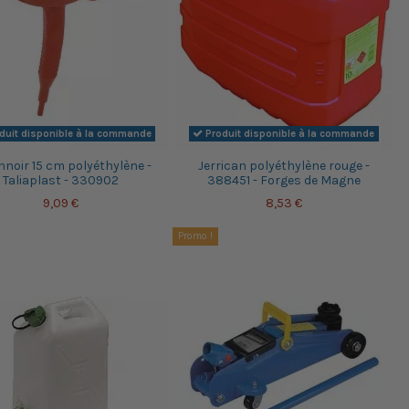
duit disponible à la commande
Produit disponible à la commande
noir 15 cm polyéthylène -
Jerrican polyéthylène rouge -
Taliaplast - 330902
388451 - Forges de Magne
9,09 €
8,53 €
Promo !