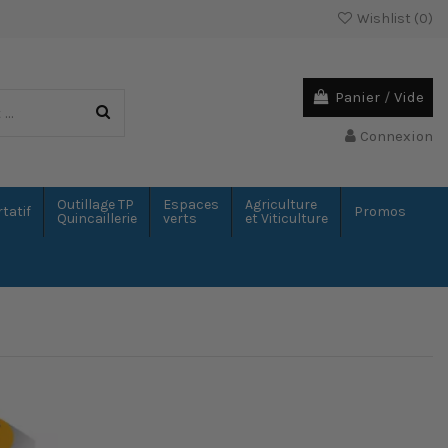
Wishlist (
0
)
Panier
/
Vide
Connexion
Outillage TP
Espaces
Agriculture
tatif
Promos
Quincaillerie
verts
et Viticulture