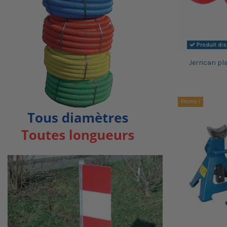
Produit di
Jerrican pla
Promo !