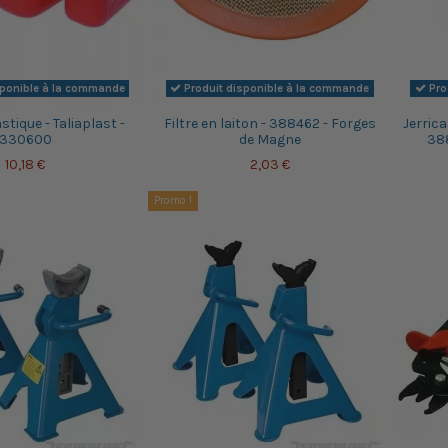
sponible à la commande
Produit disponible à la commande
Pro
stique - Taliaplast -
Filtre en laiton - 388462 - Forges
Jerrica
330600
de Magne
38
10,18 €
2,03 €
Promo !