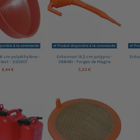
sponible à la commande
Produit disponible à la commande
Pro
6 cm polyéthylène -
Entonnoir 14,5 cm polypro -
Enton
plast - 330901
388461 - Forges de Magne
6,44 €
5,33 €