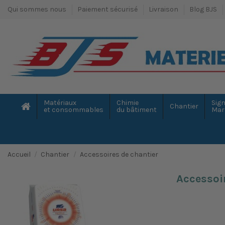
Qui sommes nous
Paiement sécurisé
Livraison
Blog BJS
Matériaux
Chimie
Sign
Chantier
et consommables
du bâtiment
Mar
Accueil
Chantier
Accessoires de chantier
Accessoi