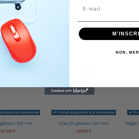
S A CARRELAGE 3 mm
Étau à base pivotante
Etau d
3,27 €
12,64 €
M’INSCR
NON, MER
sponible à la commande
Produit disponible à la commande
Pro
ngénieur, 100 mm
Etau d'ingénieur, 100 mm
Règle 1
37,48 €
28,68 €