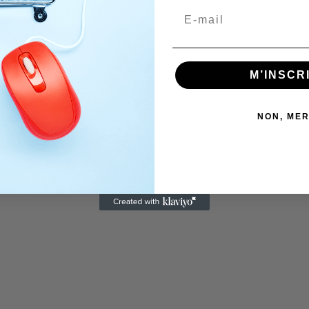
M’INSCR
NON, MER