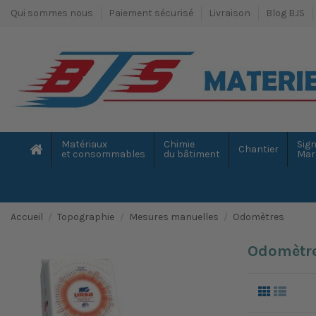
Qui sommes nous
Paiement sécurisé
Livraison
Blog BJS
Matériaux
Chimie
Sign
Chantier
et consommables
du bâtiment
Mar
Accueil
Topographie
Mesures manuelles
Odomètres
Odomètr