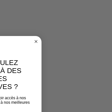
ULEZ
À DES
ES
VES ?
oir accès à nos
 à nos meilleures