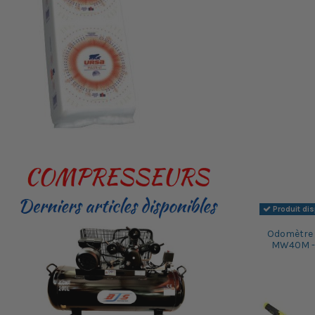
Produit di
Odomètre 
MW40M - S