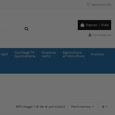
Wishlist (
0
)
Panier
/
Vide
Connexion
Outillage TP
Espaces
Agriculture
tatif
Promos
Quincaillerie
verts
et Viticulture
Affichage 1-8 de 8 article(s)
Pertinence
8