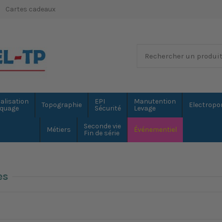
Cartes cadeaux
alisation
EPI
Manutention
Topographie
Electropor
quage
Sécurité
Levage
Seconde vie
Métiers
Événementiel
Fin de série
es