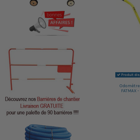
Produit di
Odomètre 
FATMAX - 