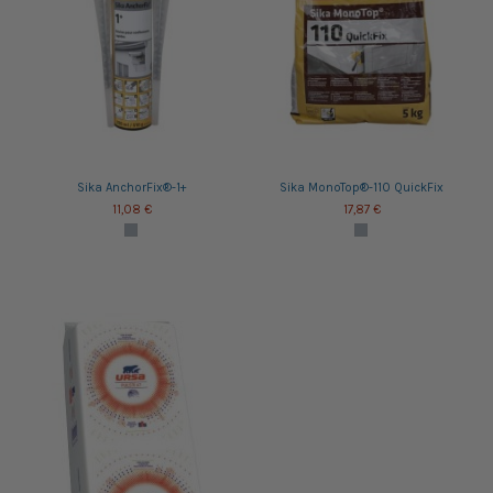
Sika AnchorFix®-1+
Sika MonoTop®-110 QuickFix
11,08 €
17,87 €