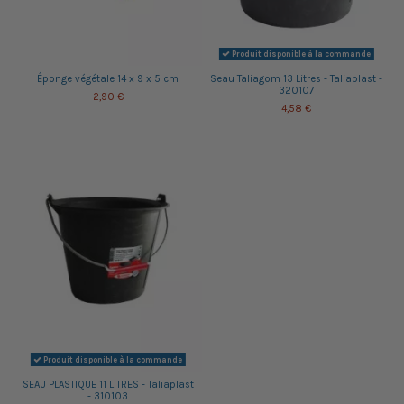
Produit disponible à la commande
Éponge végétale 14 x 9 x 5 cm
Seau Taliagom 13 Litres - Taliaplast -
320107
2,90 €
4,58 €
Produit disponible à la commande
SEAU PLASTIQUE 11 LITRES - Taliaplast
- 310103