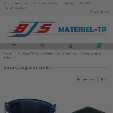
Qui sommes nous
Paiement sécurisé
Livraison
Blog BJS
Cartes cadeaux
Wishlist (
0
)
0
Accueil
Outillage TP / Quincaillerie
Outils du maçon
Seaux, auges
et tamis
Seaux, auges et tamis
Pertinence
13