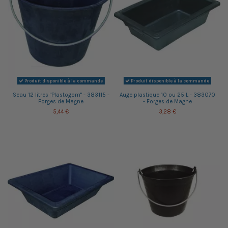
Produit disponible à la commande
Produit disponible à la commande
Seau 12 litres "Plastogom" - 383115 -
Auge plastique 10 ou 25 L - 383070
Forges de Magne
- Forges de Magne
5,44 €
3,28 €