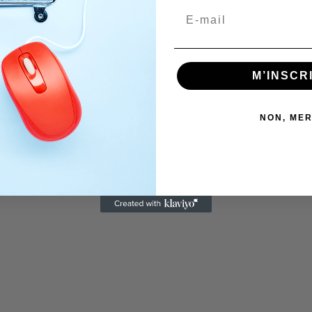
M’INSCR
NON, MER