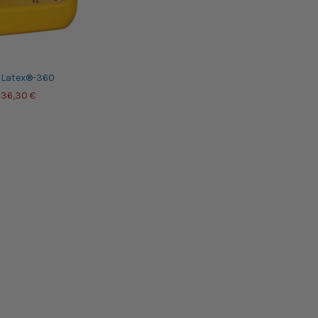
aLatex®-360
36,30 €