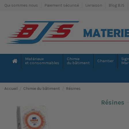
Qui sommes nous
Paiement sécurisé
Livraison
Blog BJS
Matériaux
Chimie
Sign
Chantier
et consommables
du bâtiment
Mar
Accueil
Chimie du bâtiment
Résines
Résines