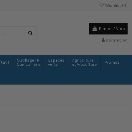
Wishlist (
0
)
Panier
/
Vide
Connexion
Outillage TP
Espaces
Agriculture
tatif
Promos
Quincaillerie
verts
et Viticulture