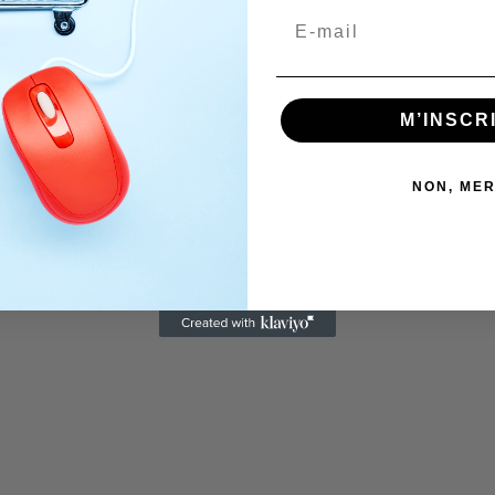
M’INSCR
NON, MER