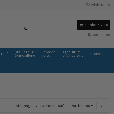
Wishlist (
0
)
Panier
/
Vide
Connexion
Outillage TP
Espaces
Agriculture
tatif
Promos
Quincaillerie
verts
et Viticulture
Affichage 1-2 de 2 article(s)
Pertinence
2