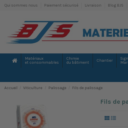
Qui sommes nous
Paiement sécurisé
Livraison
Blog BJS
Matériaux
Chimie
Sign
Chantier
et consommables
du bâtiment
Mar
Accueil
Viticulture
Palissage
Fils de palissage
Fils de p