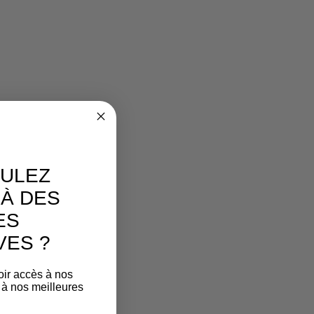
ULEZ
À DES
ES
VES ?
oir accès à nos
 à nos meilleures