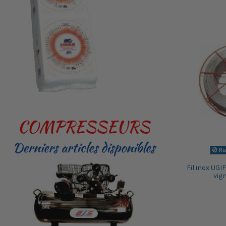
Ru
Fil inox UGI
vig