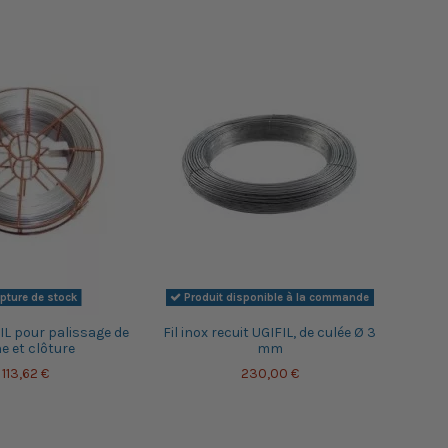
pture de stock
Produit disponible à la commande
FIL pour palissage de
Fil inox recuit UGIFIL, de culée Ø 3
ne et clôture
mm
113,62 €
230,00 €