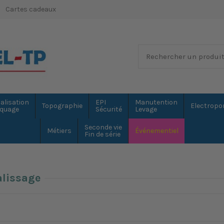
Cartes cadeaux
alisation
EPI
Manutention
Topographie
Electropor
quage
Sécurité
Levage
Seconde vie
Métiers
Événementiel
Fin de série
alissage