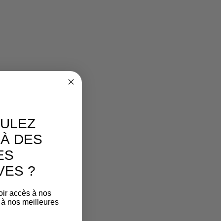
ULEZ
À DES
ES
VES ?
oir accès à nos
 à nos meilleures