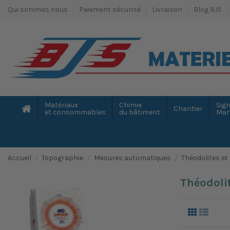
Qui sommes nous
Paiement sécurisé
Livraison
Blog BJS
Matériaux
Chimie
Sign
Chantier
et consommables
du bâtiment
Mar
Accueil
Topographie
Mesures automatiques
Théodolites et
Théodolit