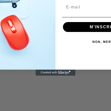
M’INSCR
NON, MER