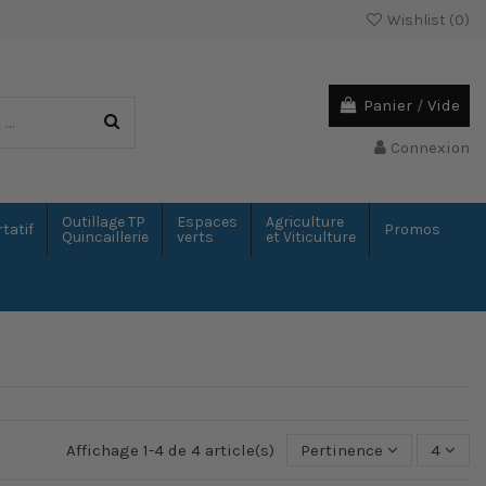
Wishlist (
0
)
Panier
/
Vide
Connexion
Outillage TP
Espaces
Agriculture
tatif
Promos
Quincaillerie
verts
et Viticulture
Affichage 1-4 de 4 article(s)
Pertinence
4