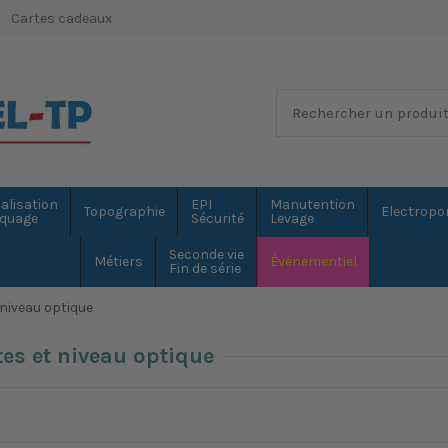
Cartes cadeaux
alisation
EPI
Manutention
Topographie
Electropor
quage
Sécurité
Levage
Seconde vie
Métiers
Événementiel
Fin de série
 niveau optique
es et niveau optique