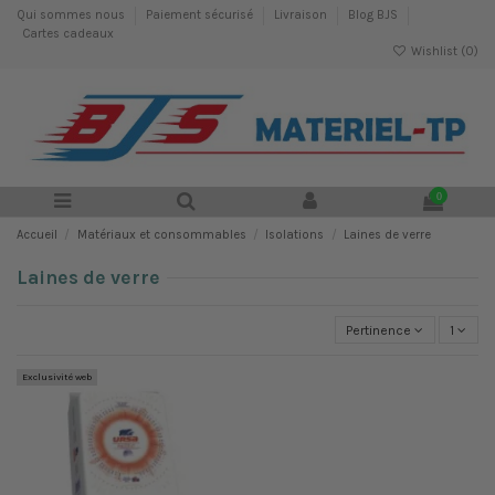
Qui sommes nous
Paiement sécurisé
Livraison
Blog BJS
Cartes cadeaux
Wishlist (
0
)
0
Accueil
Matériaux et consommables
Isolations
Laines de verre
Laines de verre
Pertinence
1
Exclusivité web