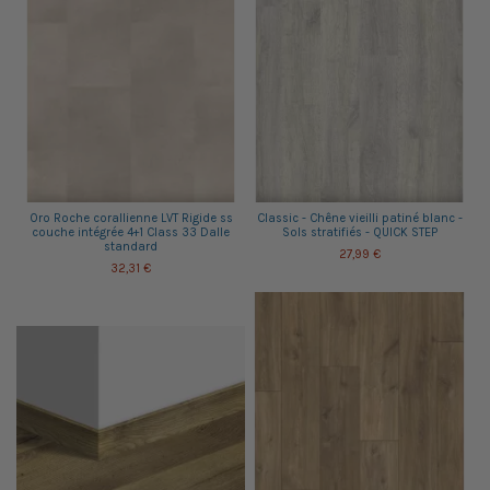
Oro Roche corallienne LVT Rigide ss
Classic - Chêne vieilli patiné blanc -
couche intégrée 4+1 Class 33 Dalle
Sols stratifiés - QUICK STEP
standard
27,99 €
32,31 €