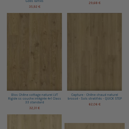
Gdes lames
29,68 €
35,92 €
Blos Chêne cottage naturel LVT
Capture - Chêne chaud naturel
Rigide ss couche intégrée 4+1 Class
brossé - Sols stratifiés - QUICK STEP
33 standard
62,06 €
32,31 €