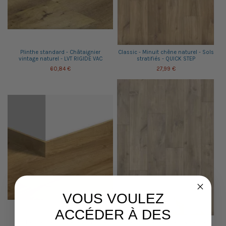
Plinthe standard - Châtaignier
Classic - Minuit chêne naturel - Sols
vintage naturel - LVT RIGIDE VAC
stratifiés - QUICK STEP
60,84 €
27,99 €
VOUS VOULEZ
ACCÉDER À DES
Plinthe standard - Chêne automne
Classic Chêne Havanna naturel