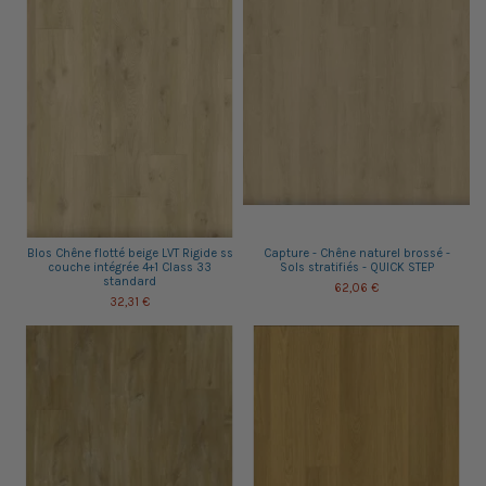
Blos Chêne flotté beige LVT Rigide ss
Capture - Chêne naturel brossé -
couche intégrée 4+1 Class 33
Sols stratifiés - QUICK STEP
standard
62,06 €
32,31 €