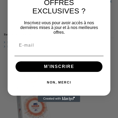
OFFRES
miel - LVT RIGIDE VAC
aspect raboté Sols stratifiés - QUICK
STEP
60,84 €
EXCLUSIVES ?
27,99 €
Inscrivez-vous pour avoir accès à nos
1
2
3
dernières mises à jour et à nos meilleures
offres.
Revêtements de sols
Sols vinyles
Sols stratifiés
M’INSCRIRE
NON, MERCI