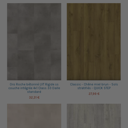
Oro Roche bétonné LVT Rigide ss
Classic - Chêne miel brun - Sols
couche intégrée 4+1 Class 33 Dalle
stratifiés - QUICK STEP
standard
27,99 €
32,31 €