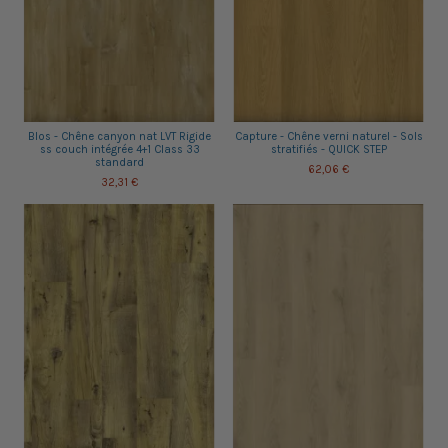
Blos - Chêne canyon nat LVT Rigide
Capture - Chêne verni naturel - Sols
ss couch intégrée 4+1 Class 33
stratifiés - QUICK STEP
standard
62,06 €
32,31 €