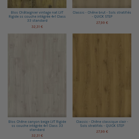
Blos Châtaignier vintage nat LVT
Classic - Chêne brut - Sols stratifiés
Rigide ss couche intégrée 4+1 Class
- QUICK STEP
33 standard
27,99 €
32,31 €
Blos Chêne canyon beige LVT Rigide
Classic - Chêne classique clair -
ss couche intégrée 4+1 Class 33
Sols stratifiés - QUICK STEP
standard
27,99 €
32,31 €