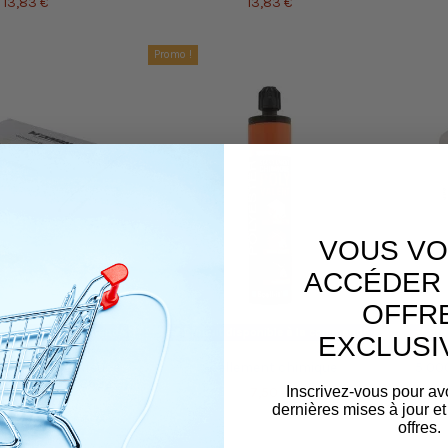
13,83 €
13,83 €
Promo !
VOUS VO
ACCÉDER 
OFFR
sponible à la commande
Produit disponible à la commande
Pro
EXCLUSI
lés pour agrafeuse-
Scellement chimique
5 000
500 pcs - 672632 -
Inscrivez-vous pour av
7,50 €
Fixman
dernières mises à jour et
38,10 €
offres.