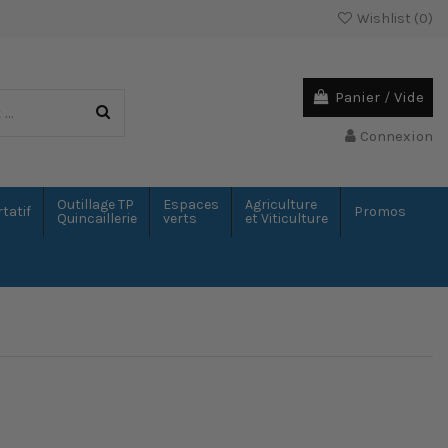
Wishlist (
0
)
Panier
/
Vide
Connexion
Outillage TP
Espaces
Agriculture
tatif
Promos
Quincaillerie
verts
et Viticulture