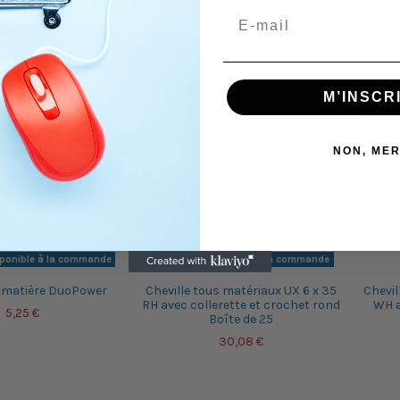
M’INSCR
NON, MER
sponible à la commande
Produit disponible à la commande
i-matière DuoPower
Cheville tous matériaux UX 6 x 35
Chevil
RH avec collerette et crochet rond
WH a
5,25 €
Boîte de 25
30,08 €