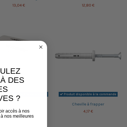
13,04 €
12,80 €
ULEZ
À DES
ES
duit disponible à la commande
Produit disponible à la commande
VES ?
 clous galvanisés lisses -
Cheville à frapper
724126 - Fixman
oir accès à nos
4,17 €
6,00 €
 à nos meilleures