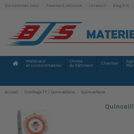
Qui sommes nous
Paiement sécurisé
Livraison
Blog BJS
Matériaux
Chimie
Sign
Chantier
et consommables
du bâtiment
Mar
Accueil
Outillage TP / Quincaillerie
Quincaillerie
Quincaill