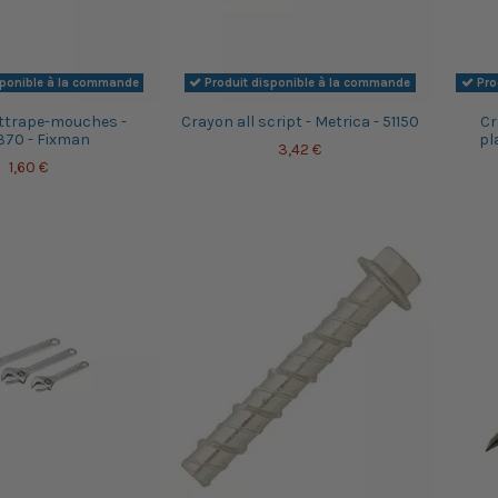
sponible à la commande
Produit disponible à la commande
Pro
attrape-mouches -
Crayon all script - Metrica - 51150
Cr
70 - Fixman
pl
3,42 €
1,60 €