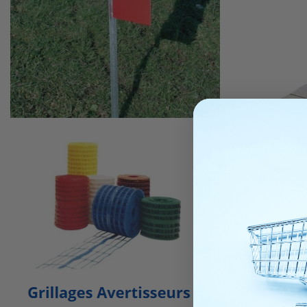
Produit di
Clous anne
cloueuse 2