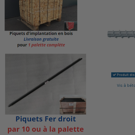
Produit di
Vis à bét