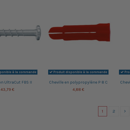
sponible à la commande
Produit disponible à la commande
Pro
on UltraCut FBS II
Cheville en polypropylène P 8 C
Chevi
43,79 €
4,88 €
1
2