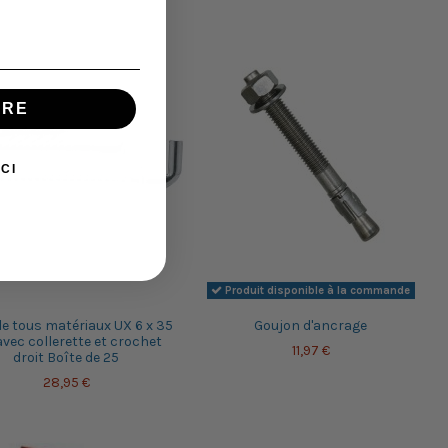
IRE
CI
Produit disponible à la commande
le tous matériaux UX 6 x 35
Goujon d'ancrage
vec collerette et crochet
11,97 €
droit Boîte de 25
28,95 €