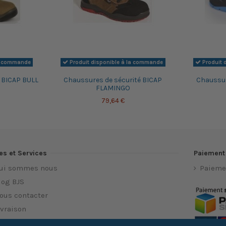
la commande
Produit disponible à la commande
Produit 
 BICAP BULL
Chaussures de sécurité BICAP
Chaussur
FLAMINGO
79,64 €
es et Services
Paiement
ui sommes nous
Paieme
log BJS
ous contacter
ivraison
os conditions générales de ventes