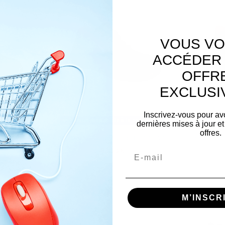
VOUS VO
ACCÉDER 
OFFR
EXCLUSI
Inscrivez-vous pour av
la commande
Produit disponible à la commande
Produit 
dernières mises à jour et
offres.
ité BICAP
Chaussures de sécurité BICAP EAGLE
Chaussures
62,33 €
M’INSCR