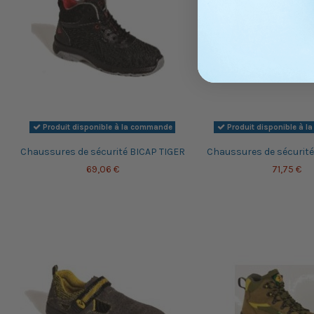
Produit disponible à la commande
Produit disponible à 
Chaussures de sécurité BICAP TIGER
Chaussures de sécurité
69,06 €
71,75 €