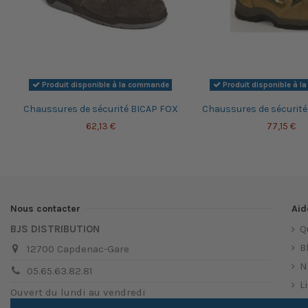
Produit disponible à la commande
Produit disponible à 
Chaussures de sécurité BICAP FOX
Chaussures de sécurité
62,13 €
77,15 €
Nous contacter
Aid
BJS DISTRIBUTION
Q
B
12700 Capdenac-Gare
N
05.65.63.82.81
L
Ouvert du lundi au vendredi
N
de 8h à 12h et de 14h à 18h