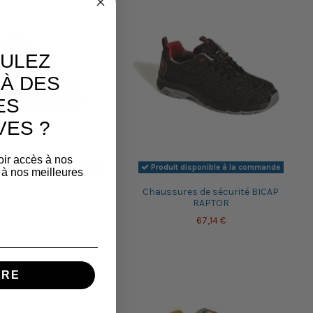
ULEZ
À DES
ES
VES ?
oir accès à nos
disponible à la commande
Produit disponible à la commande
 à nos meilleures
 de sécurité BICAP KITE
Chaussures de sécurité BICAP
RAPTOR
64,25 €
67,14 €
IRE