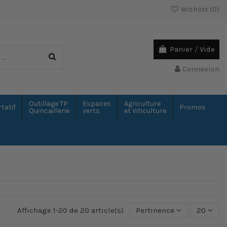
Wishlist (
0
)
Panier
/
Vide
Connexion
Outillage TP
Espaces
Agriculture
tatif
Promos
Quincaillerie
verts
et Viticulture
Affichage 1-20 de 20 article(s)
Pertinence
20