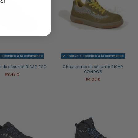
CI
disponible à la commande
Produit disponible à la commande
 de sécurité BICAP ECO
Chaussures de sécurité BICAP
CONDOR
68,49 €
64,06 €