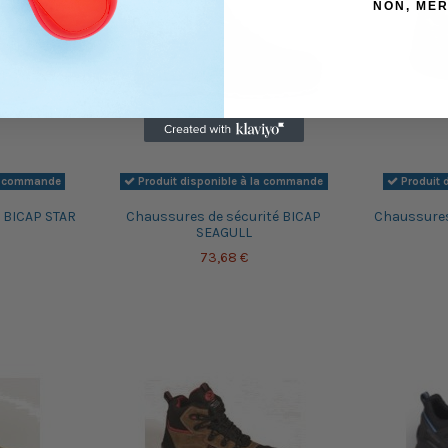
NON, MER
la commande
Produit disponible à la commande
Produit 
 BICAP STAR
Chaussures de sécurité BICAP
Chaussures
SEAGULL
73,68 €