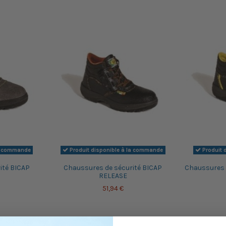
la commande
Produit disponible à la commande
Produit 
ité BICAP
Chaussures de sécurité BICAP
Chaussures 
RELEASE
51,94 €