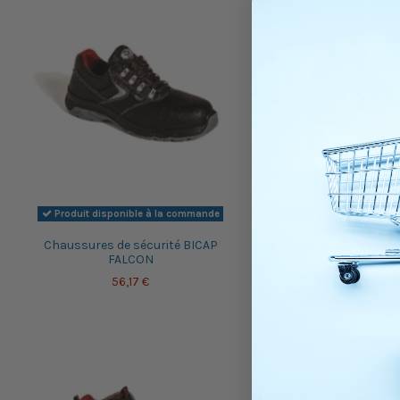
Produit disponible à la commande
Produit disponible à 
Chaussures de sécurité BICAP
Chaussures de sécur
FALCON
SPARROW
56,17 €
56,36 €