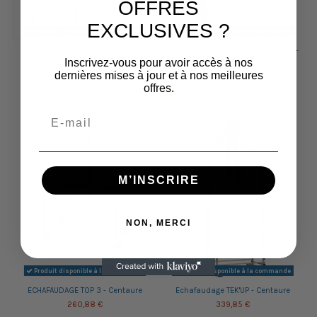
OFFRES
EXCLUSIVES ?
Produit disponible à la commande
Produit disponible à la commande
Escabeau PRO 54 - Centaure
ECHAFAUDAGE QUAD UP EVOLUTION -
Centaure
Inscrivez-vous pour avoir accès à nos
83,95 €
451,26 €
dernières mises à jour et à nos meilleures
offres.
Promo !
M’INSCRIRE
NON, MERCI
Produit disponible à la commande
Produit disponible à la commande
ECHAFAUDAGE TOP 3 - Centaure
Echafaudage TEK'UP - Centaure
260,88 €
339,85 €