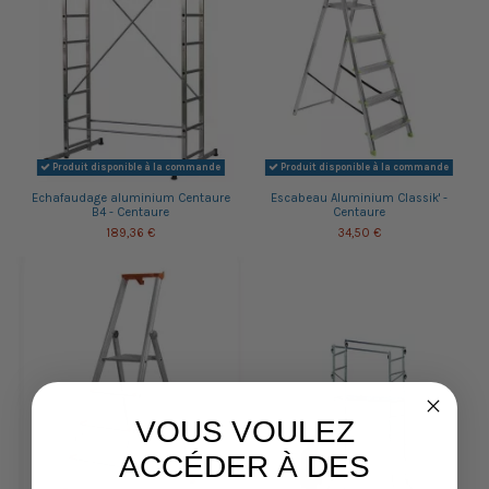
Produit disponible à la commande
Produit disponible à la commande
Echafaudage aluminium Centaure
Escabeau Aluminium Classik' -
B4 - Centaure
Centaure
189,36 €
34,50 €
VOUS VOULEZ
ACCÉDER À DES