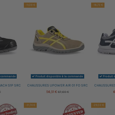
-11,09 €
-18,73 €
la commande
Produit disponible à la commande
Produit 
ACH S1P SRC
CHAUSSURES UPOWER AIR 01 FO SRC
CHAUSSURES
56,51 €
6
€
67,60 €
-31,74 €
-29,03 €