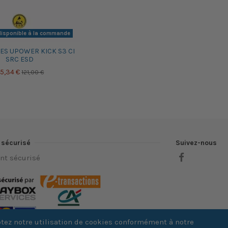
disponible à la commande
ES UPOWER KICK S3 CI
SRC ESD
5,34 €
121,00 €
 sécurisé
Suivez-nous
nt sécurisé
eptez notre utilisation de cookies conformément à notre