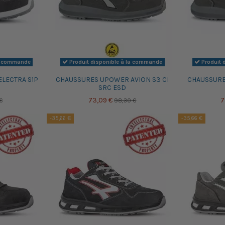
la commande
Produit disponible à la commande
Produit 
LECTRA S1P
CHAUSSURES UPOWER AVION S3 CI
CHAUSSURE
SRC ESD
73,09 €
7
€
98,30 €
-35,66 €
-35,66 €