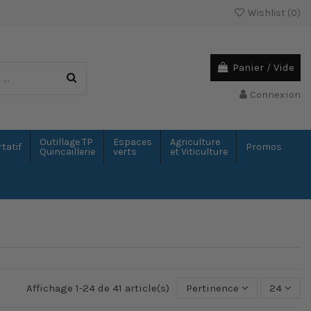
Wishlist (
0
)
Panier
/
Vide
Connexion
Outillage TP
Espaces
Agriculture
tatif
Promos
Quincaillerie
verts
et Viticulture
Affichage 1-24 de 41 article(s)
Pertinence
24