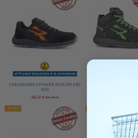
Produit disponible à la commande
Produit disponible à 
CHAUSSURES UPOWER ATOS S1P SRC
CHAUSSURES UPOWER A
ESD
SRC ESD
66,12 €
75,30 €
85,40 €
102,40
-19,28 €
-20,98 €