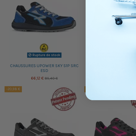
Rupture de stock
Produit disponible à 
CHAUSSURES UPOWER SKY S1P SRC
CHAUSSURES UPOWER 
ESD
SRC ESD
66,12 €
68,12 €
85,40 €
89,10 
-20,98 €
-20,98 €