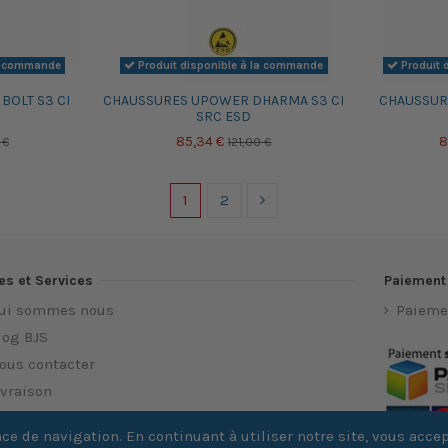
la commande
Produit disponible à la commande
Produit 
OLT S3 CI
CHAUSSURES UPOWER DHARMA S3 CI
CHAUSSUR
SRC ESD
85,34 €
8
 €
121,00 €
1
2
es et Services
Paiement
ui sommes nous
Paieme
log BJS
ous contacter
ivraison
os conditions générales de ventes
nce de navigation. En continuant à utiliser notre site, vous acc
entions légales