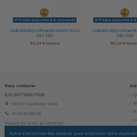
Produit disponible à la commande
Produit disponible à 
CHAUSSURES UPOWER CANDY S3 CI
CHAUSSURES UPOWER B
SRC ESD
SRC ESD
85,34 €
85,34 €
121,00 €
121,00
Nous contacter
Aid
BJS DISTRIBUTION
Q
B
12700 Capdenac-Gare
N
05.65.63.82.81
L
Ouvert du lundi au vendredi
N
de 8h à 12h et de 14h à 18h
Notre site utilise des cookies pour améliorer votre expérie
M