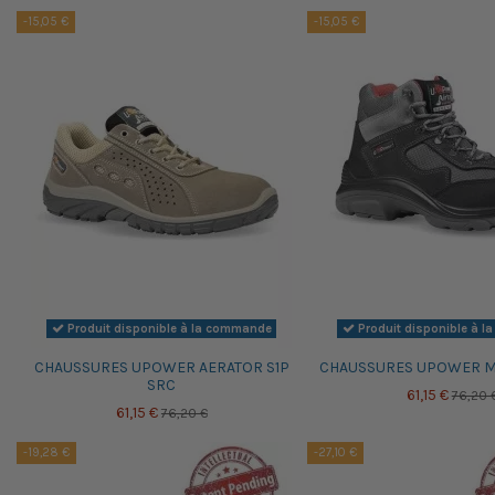
-15,05 €
-15,05 €
Produit disponible à la commande
Produit disponible à 
CHAUSSURES UPOWER AERATOR S1P
CHAUSSURES UPOWER M
SRC
61,15 €
76,20 
61,15 €
76,20 €
-19,28 €
-27,10 €