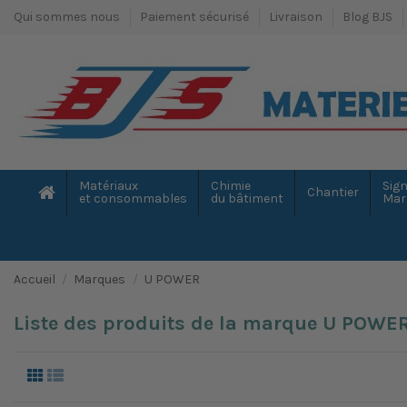
Qui sommes nous
Paiement sécurisé
Livraison
Blog BJS
Matériaux
Chimie
Sign
Chantier
et consommables
du bâtiment
Mar
Accueil
Marques
U POWER
Liste des produits de la marque U POWE